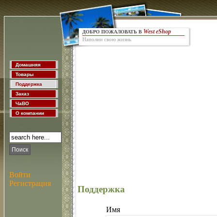
West eShop
ДОБРО ПОЖАЛОВАТЬ В
Наполни свою жизнь
Домашняя
Товары
Поддержка
Заказ
ЧаВО
О компании
Поиск
Войти
Регистрация
Поддержка
Имя